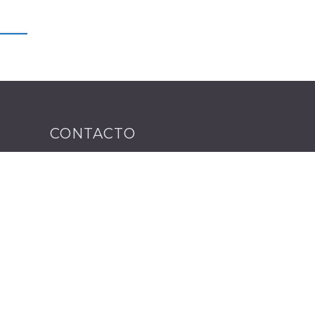
CONTACTO
Av. Moctezuma No. 4546 Col.
Jardines del Sol C.P. 45050
Zapopan, Jal
33 1983 4867
33 1446 3873
amcobienesraices@gmail.com