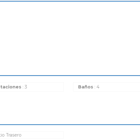
itaciones
: 3
Baños
: 4
io Trasero