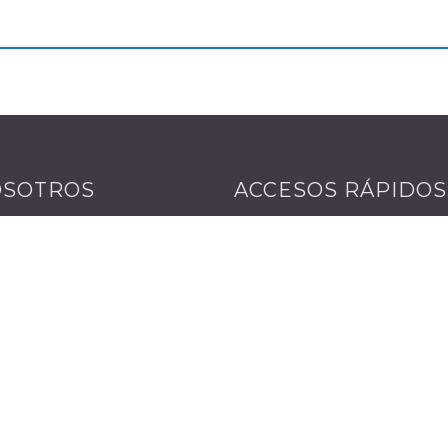
OSOTROS
ACCESOS RÁPIDOS
Inicio
Co. Bienes Raíces es
 empresa inmobiliaria
Nosotros
ida y seria, donde existe
Propiedades
cultura de inversión
Servicios
o una opción segura
Contacto
alta rentabilidad,
eciendo múltiples
ernativas para todos los
tos. “Nuestra actividad