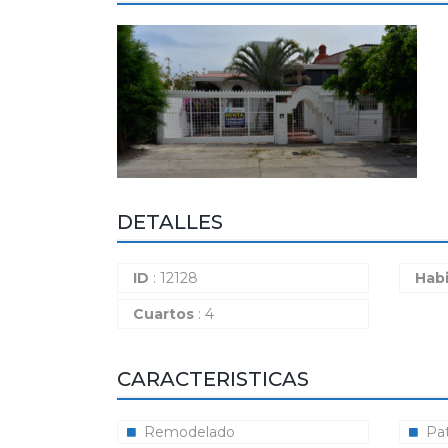
DETALLES
ID
: 12128
Hab
Cuartos
: 4
CARACTERISTICAS
Remodelado
Pat